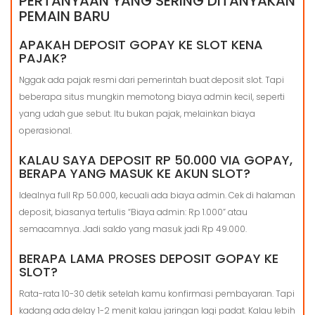
PERTANYAAN YANG SERING DITANYAKAN
PEMAIN BARU
APAKAH DEPOSIT GOPAY KE SLOT KENA
PAJAK?
Nggak ada pajak resmi dari pemerintah buat deposit slot. Tapi
beberapa situs mungkin memotong biaya admin kecil, seperti
yang udah gue sebut. Itu bukan pajak, melainkan biaya
operasional.
KALAU SAYA DEPOSIT RP 50.000 VIA GOPAY,
BERAPA YANG MASUK KE AKUN SLOT?
Idealnya full Rp 50.000, kecuali ada biaya admin. Cek di halaman
deposit, biasanya tertulis “Biaya admin: Rp 1.000” atau
semacamnya. Jadi saldo yang masuk jadi Rp 49.000.
BERAPA LAMA PROSES DEPOSIT GOPAY KE
SLOT?
Rata-rata 10-30 detik setelah kamu konfirmasi pembayaran. Tapi
kadang ada delay 1-2 menit kalau jaringan lagi padat. Kalau lebih