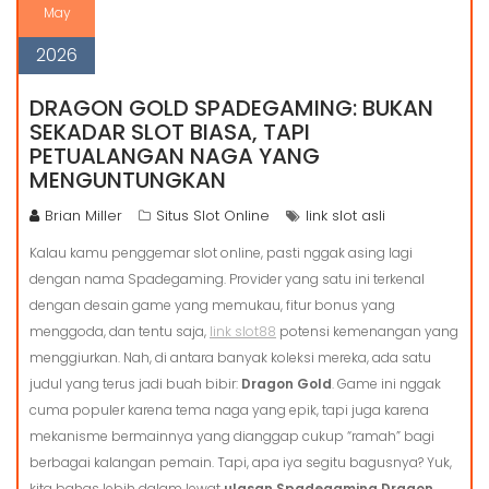
May
2026
DRAGON GOLD SPADEGAMING: BUKAN
SEKADAR SLOT BIASA, TAPI
PETUALANGAN NAGA YANG
MENGUNTUNGKAN
Brian Miller
Situs Slot Online
link slot asli
Kalau kamu penggemar slot online, pasti nggak asing lagi
dengan nama Spadegaming. Provider yang satu ini terkenal
dengan desain game yang memukau, fitur bonus yang
menggoda, dan tentu saja,
link slot88
potensi kemenangan yang
menggiurkan. Nah, di antara banyak koleksi mereka, ada satu
judul yang terus jadi buah bibir:
Dragon Gold
. Game ini nggak
cuma populer karena tema naga yang epik, tapi juga karena
mekanisme bermainnya yang dianggap cukup “ramah” bagi
berbagai kalangan pemain. Tapi, apa iya segitu bagusnya? Yuk,
kita bahas lebih dalam lewat
ulasan Spadegaming Dragon