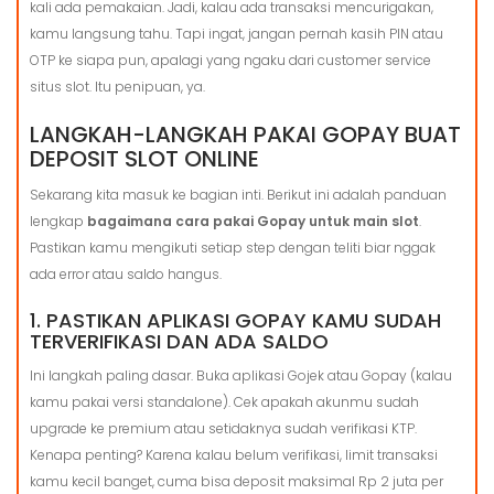
kali ada pemakaian. Jadi, kalau ada transaksi mencurigakan,
kamu langsung tahu. Tapi ingat, jangan pernah kasih PIN atau
OTP ke siapa pun, apalagi yang ngaku dari customer service
situs slot. Itu penipuan, ya.
LANGKAH-LANGKAH PAKAI GOPAY BUAT
DEPOSIT SLOT ONLINE
Sekarang kita masuk ke bagian inti. Berikut ini adalah panduan
lengkap
bagaimana cara pakai Gopay untuk main slot
.
Pastikan kamu mengikuti setiap step dengan teliti biar nggak
ada error atau saldo hangus.
1. PASTIKAN APLIKASI GOPAY KAMU SUDAH
TERVERIFIKASI DAN ADA SALDO
Ini langkah paling dasar. Buka aplikasi Gojek atau Gopay (kalau
kamu pakai versi standalone). Cek apakah akunmu sudah
upgrade ke premium atau setidaknya sudah verifikasi KTP.
Kenapa penting? Karena kalau belum verifikasi, limit transaksi
kamu kecil banget, cuma bisa deposit maksimal Rp 2 juta per