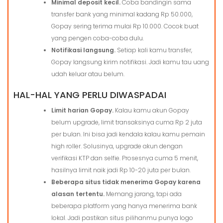
Minimal deposit kecil.
Coba bandingin sama
transfer bank yang minimal kadang Rp 50.000,
Gopay sering terima mulai Rp 10.000. Cocok buat
yang pengen coba-coba dulu.
Notifikasi langsung.
Setiap kali kamu transfer,
Gopay langsung kirim notifikasi. Jadi kamu tau uang
udah keluar atau belum.
HAL-HAL YANG PERLU DIWASPADAI
Limit harian Gopay.
Kalau kamu akun Gopay
belum upgrade, limit transaksinya cuma Rp 2 juta
per bulan. Ini bisa jadi kendala kalau kamu pemain
high roller. Solusinya, upgrade akun dengan
verifikasi KTP dan selfie. Prosesnya cuma 5 menit,
hasilnya limit naik jadi Rp 10-20 juta per bulan.
Beberapa situs tidak menerima Gopay karena
alasan tertentu.
Memang jarang, tapi ada
beberapa platform yang hanya menerima bank
lokal. Jadi pastikan situs pilihanmu punya logo