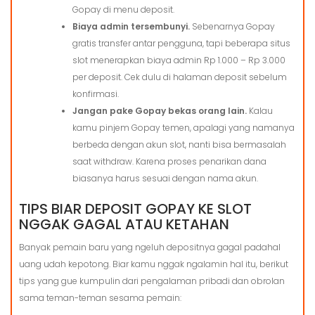
Gopay di menu deposit.
Biaya admin tersembunyi.
Sebenarnya Gopay
gratis transfer antar pengguna, tapi beberapa situs
slot menerapkan biaya admin Rp 1.000 – Rp 3.000
per deposit. Cek dulu di halaman deposit sebelum
konfirmasi.
Jangan pake Gopay bekas orang lain.
Kalau
kamu pinjem Gopay temen, apalagi yang namanya
berbeda dengan akun slot, nanti bisa bermasalah
saat withdraw. Karena proses penarikan dana
biasanya harus sesuai dengan nama akun.
TIPS BIAR DEPOSIT GOPAY KE SLOT
NGGAK GAGAL ATAU KETAHAN
Banyak pemain baru yang ngeluh depositnya gagal padahal
uang udah kepotong. Biar kamu nggak ngalamin hal itu, berikut
tips yang gue kumpulin dari pengalaman pribadi dan obrolan
sama teman-teman sesama pemain: