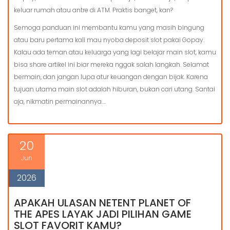
keluar rumah atau antre di ATM. Praktis banget, kan?
Semoga panduan ini membantu kamu yang masih bingung
atau baru pertama kali mau nyoba deposit slot pakai Gopay.
Kalau ada teman atau keluarga yang lagi belajar main slot, kamu
bisa share artikel ini biar mereka nggak salah langkah. Selamat
bermain, dan jangan lupa atur keuangan dengan bijak. Karena
tujuan utama main slot adalah hiburan, bukan cari utang. Santai
aja, nikmatin permainannya.…
20
Jun
2026
APAKAH ULASAN NETENT PLANET OF
THE APES LAYAK JADI PILIHAN GAME
SLOT FAVORIT KAMU?