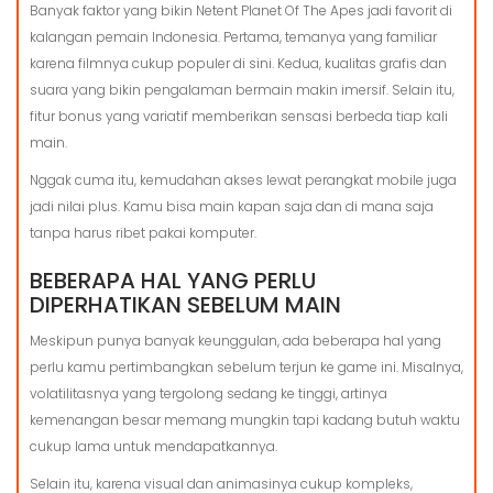
Banyak faktor yang bikin Netent Planet Of The Apes jadi favorit di
kalangan pemain Indonesia. Pertama, temanya yang familiar
karena filmnya cukup populer di sini. Kedua, kualitas grafis dan
suara yang bikin pengalaman bermain makin imersif. Selain itu,
fitur bonus yang variatif memberikan sensasi berbeda tiap kali
main.
Nggak cuma itu, kemudahan akses lewat perangkat mobile juga
jadi nilai plus. Kamu bisa main kapan saja dan di mana saja
tanpa harus ribet pakai komputer.
BEBERAPA HAL YANG PERLU
DIPERHATIKAN SEBELUM MAIN
Meskipun punya banyak keunggulan, ada beberapa hal yang
perlu kamu pertimbangkan sebelum terjun ke game ini. Misalnya,
volatilitasnya yang tergolong sedang ke tinggi, artinya
kemenangan besar memang mungkin tapi kadang butuh waktu
cukup lama untuk mendapatkannya.
Selain itu, karena visual dan animasinya cukup kompleks,