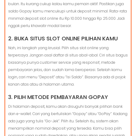
bulan. Itu kurang cukup kalau kamu pemain aktif. Pastikan juga
saldo Gopay kamu mencukupi untuk deposit minimal. Rata-rata
minimal deposit slot online itu Rp 10.000 hingga Rp 25.000. Jadi
nggak perlu khawatir modal besar.
2. BUKA SITUS SLOT ONLINE PILIHAN KAMU
Nah, ini langkah yang krusial. Pilih situs slot online yang
terpercaya. Jangan asal daftar di situs abal-abal. Ciri situs bagus
biasanya punya customer service yang responsif, metode
pembayaran jelas, dan sudah lama beroperasi. Setelah kamu
login, cari menu “Deposit” atau “Isi Saldo”. Biasanya ada di pojok
kanan atas atau di halaman utama.
3. PILIH METODE PEMBAYARAN GOPAY
Di halaman deposit, kamu akan disuguhi banyak pilihan bank
dan e-wallet. Cari yang bertuliskan “Gopay” atau “GoPay”. Kadang
ada juga yang tulis “Go-Jek”. Pilih itu. Setelah itu, sistem akan
menampilkan nominal deposit yang tersedia. Kamu bisa pilih
nominal yang sudah disediakan, atau masukkan sendiri jumlah