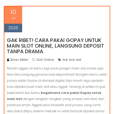
10
Jul
2026
GAK RIBET! CARA PAKAI GOPAY UNTUK
MAIN SLOT ONLINE, LANGSUNG DEPOSIT
TANPA DRAMA
Brian Miller
Slot Online
link slot asli
Pernah nggak sih kamu lagi asyik pengen main slot online, tapi
tiba-tiba bingung gimana cara depositnya? Mungkin kamu udah
punya saldo Gopay di dompet digital, tapi masih ragu apakah
bisa dipakai buat main slot atau nggak. Tenang, di artikel ini gue
bakal kasih tau kamu
bagaimana cara pakai Gopay untuk
main slot
dengan langkah-langkah yang simpel, anti ribet, dan
pastinya aman. Nggak perlu khawatir soal proses yang rumit
atau takut ditipu, karena metode ini udah banyak dipakai sama