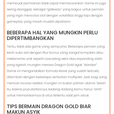
membuat permainan tidak cepat membosankan. Game ini juga
sering dianggap sebagai “gateway” yang bagus untuk pemain
yang ingin mencoba slot dengan volatilitas tinggi tapi dengan
gameplay yang masih mudah dipahami.
BEBERAPA HAL YANG MUNGKIN PERLU
DIPERTIMBANGKAN
Tentu, tidak ada game yang sempurna. Beberapa pemain yang
lebih suka slot dengan fitur bonus yang sangat kompleks atau
mekanisme unik seperti cascading reels atau expanding wilds
yang agresif, mungkin merasa Dragon Gold agak “standar”.
Game ini mengandalkan formula klasik yang sudah terbukti,
ditambah dengan beberapa sentuhan multiplier. Jadi, bagi yang
mencari inovasi radikal, mungkin ini bukan pilihan utama. Selain
itu, karena popularitasnya, kadang-kadang kamu harus “antri”
untuk memainkannya di situs tertentu saat jam sibuk.
TIPS BERMAIN DRAGON GOLD BIAR
MAKUN ASYIK