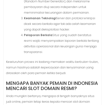
(Random Number Generator), dan mekanisme
pembayaran diuji secara independen untuk
meminimalisir kecurangan dalam permainan.
Keamanan Teknologi
Server dan protokol enkripsi
dicek secara berkala agar tak ada celah keamanan
yang dapat dieksploitasi hacker.
Pelaporan Berkala
Situs yang sudah berstatus
resmi wajib menyampaikan laporan berkala tentang
aktivitas operasional dan keuangan guna menjaga
transparansi.
Keseluruhan proses ini kadang memakan waktu berbulan-bulan,
namun hasilnya adalah kepercayaan dan kenyamanan yang
dirasakan oleh para pemain ketika berjudi.
MENGAPA BANYAK PEMAIN DI INDONESIA
MENCARI SLOT DOMAIN RESMI?
Anda mungkin bertanya, mengapa di tengah banyaknya situs
judi online, pemain tetap keras kepala mencari slot domain