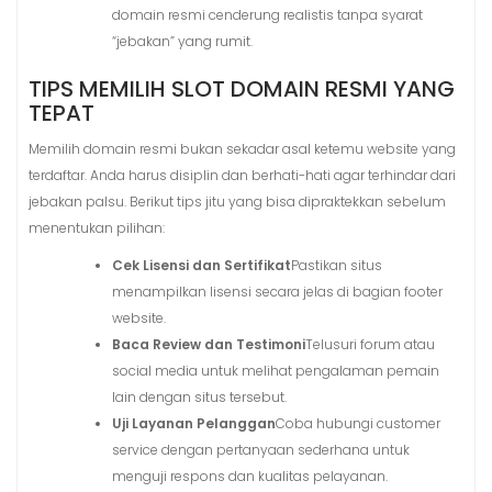
domain resmi cenderung realistis tanpa syarat
“jebakan” yang rumit.
TIPS MEMILIH SLOT DOMAIN RESMI YANG
TEPAT
Memilih domain resmi bukan sekadar asal ketemu website yang
terdaftar. Anda harus disiplin dan berhati-hati agar terhindar dari
jebakan palsu. Berikut tips jitu yang bisa dipraktekkan sebelum
menentukan pilihan:
Cek Lisensi dan Sertifikat
Pastikan situs
menampilkan lisensi secara jelas di bagian footer
website.
Baca Review dan Testimoni
Telusuri forum atau
social media untuk melihat pengalaman pemain
lain dengan situs tersebut.
Uji Layanan Pelanggan
Coba hubungi customer
service dengan pertanyaan sederhana untuk
menguji respons dan kualitas pelayanan.