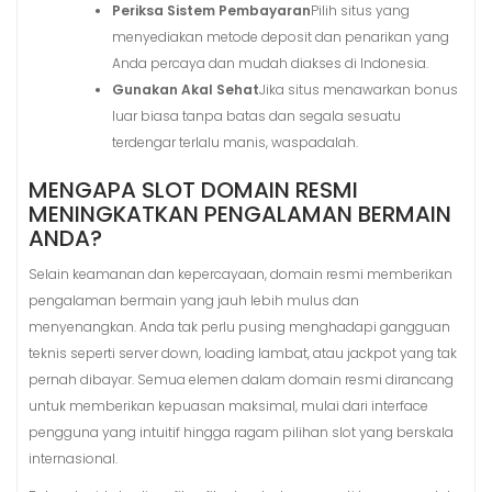
Periksa Sistem Pembayaran
Pilih situs yang
menyediakan metode deposit dan penarikan yang
Anda percaya dan mudah diakses di Indonesia.
Gunakan Akal Sehat
Jika situs menawarkan bonus
luar biasa tanpa batas dan segala sesuatu
terdengar terlalu manis, waspadalah.
MENGAPA SLOT DOMAIN RESMI
MENINGKATKAN PENGALAMAN BERMAIN
ANDA?
Selain keamanan dan kepercayaan, domain resmi memberikan
pengalaman bermain yang jauh lebih mulus dan
menyenangkan. Anda tak perlu pusing menghadapi gangguan
teknis seperti server down, loading lambat, atau jackpot yang tak
pernah dibayar. Semua elemen dalam domain resmi dirancang
untuk memberikan kepuasan maksimal, mulai dari interface
pengguna yang intuitif hingga ragam pilihan slot yang berskala
internasional.