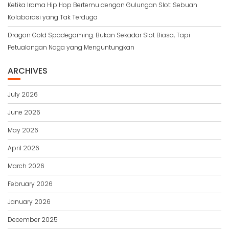
Ketika Irama Hip Hop Bertemu dengan Gulungan Slot: Sebuah
Kolaborasi yang Tak Terduga
Dragon Gold Spadegaming: Bukan Sekadar Slot Biasa, Tapi
Petualangan Naga yang Menguntungkan
ARCHIVES
July 2026
June 2026
May 2026
April 2026
March 2026
February 2026
January 2026
December 2025