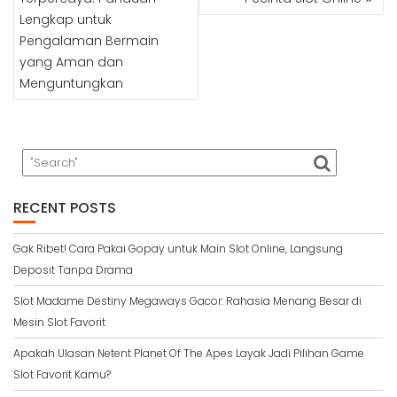
Lengkap untuk
Pengalaman Bermain
yang Aman dan
Menguntungkan
RECENT POSTS
Gak Ribet! Cara Pakai Gopay untuk Main Slot Online, Langsung
Deposit Tanpa Drama
Slot Madame Destiny Megaways Gacor: Rahasia Menang Besar di
Mesin Slot Favorit
Apakah Ulasan Netent Planet Of The Apes Layak Jadi Pilihan Game
Slot Favorit Kamu?