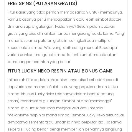
FREE SPINS (PUTARAN GRATIS)
Fitur klasik yang tidak pernah membosankan. Untuk memicunya,
kamu biasanya perlu mendapatkan 3 atau lebih simbol Scatter
di mana saja di gulungan. Hadiahnya? Sekumpulan putaran
gratis yang bisa dimainkan tanpa mengurangi saldo kamu. Yang
menarik, selama putaran gratis ini seringkali ada multiplier
khusus atau simbol Wild yang lebih sering muncul. Beberapa
varian bahkan mengunci simbol tertentu untuk menciptakan
kemenangan beruntun yang besar.
FITUR LUCKY NEKO RESPIN ATAU BONUS GAME
Ini adalah fitur andalan. Mekanismenya bisa berbeda-beda di
tiap varian permainan. Salah satu yang populer adalah ketika
simbol khusus Lucky Neko (biasanya dalam bentuk patung
emas) mendarat di gulungan. Simbol ini bisa "memanggil"
simbol lain untuk berubah menjadi Wild, atau memicu
mekanisme respin di mana simbol-simbol Lucky Neko terkunci di
tempatnya sementara gulungan lainnya berputar lagi. Rasanya
seperti si kucing benar-benar memberikan berkahnya langsung