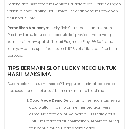
kadang ada kesamaan mekanisme di antara satu varian dengan
varian lainnya. Penting untuk memilih varian yang menawarkan
fitur bonus unik.
Perhatikan Variannya:
"Lucky Neko" itu seperti nama umum.
Pastikan kamu tahu persis produk dari provider mana yang
kamu mainkan—apakah itu dari Pragmatic Play, PG Soft, atau
lainnya—karena spesifikasi seperti RTP, volatilitas, dan fitur bisa
berbeda.
TIPS BERMAIN SLOT LUCKY NEKO UNTUK
HASIL MAKSIMAL
Sudah tertarik untuk mencoba? Tunggu dulu, simak beberapa
tips sederhana ini biar sesi bermain kamu lebih optimal.
Coba Mode Demo Dulu:
Hampir semua situs review
atau platform kasino online menyediakan versi
demo. Manfaatkan ini! Mainkan dulu secara gratis
untuk memahami alur permainan, seberapa sering
fitur bonus muncul, dan apakah gaya