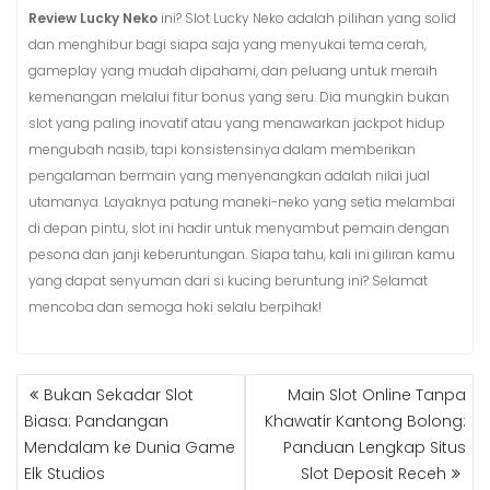
Review Lucky Neko
ini? Slot Lucky Neko adalah pilihan yang solid
dan menghibur bagi siapa saja yang menyukai tema cerah,
gameplay yang mudah dipahami, dan peluang untuk meraih
kemenangan melalui fitur bonus yang seru. Dia mungkin bukan
slot yang paling inovatif atau yang menawarkan jackpot hidup
mengubah nasib, tapi konsistensinya dalam memberikan
pengalaman bermain yang menyenangkan adalah nilai jual
utamanya. Layaknya patung maneki-neko yang setia melambai
di depan pintu, slot ini hadir untuk menyambut pemain dengan
pesona dan janji keberuntungan. Siapa tahu, kali ini giliran kamu
yang dapat senyuman dari si kucing beruntung ini? Selamat
mencoba dan semoga hoki selalu berpihak!
POST
Bukan Sekadar Slot
Main Slot Online Tanpa
NAVIGATION
Biasa: Pandangan
Khawatir Kantong Bolong:
Mendalam ke Dunia Game
Panduan Lengkap Situs
Elk Studios
Slot Deposit Receh