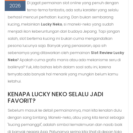
Di jagat permainan slot online yang penuh dengan
2026
tema-tema fantastis, ada satu karakter yang selalu
berhasil mencuri perhatian: kucing. Dan bukan sembarang
kucing, melainkan
Lucky Neko
, si maneki-neko yang sudah
menjadi ikon keberuntungan dari budaya Jepang. Tapi jangan
salah, slot bertema kucing ini bukan cuma mengandalkan
pesona lucunya saja. Banyak yang penasaran, apa sih
sebenarnya yang ditawarkan oleh permainan
Slot Review Lucky
Neko
? Apakah cuma grafis manis atau ada mekanisme seru di
baliknya? Yuk, kita bahas lebih dalam soal satu ini, karena
ternyata ada banyak hal menarik yang mungkin belum kamu
ketahui.
KENAPA LUCKY NEKO SELALU JADI
FAVORIT?
Sebelum masuk ke detail permainannya, mari kita kenalan dulu
dengan sang bintang. Maneki-neko, atau yang kita kenal sebagai
"kucing pemanggil", adalah simbol kemakmuran dan nasib baik
di banyak negara Asia. Patungnya sering kita lihat di depan toko