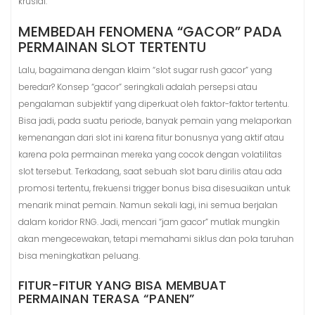
krusial.
MEMBEDAH FENOMENA “GACOR” PADA
PERMAINAN SLOT TERTENTU
Lalu, bagaimana dengan klaim “slot sugar rush gacor” yang
beredar? Konsep “gacor” seringkali adalah persepsi atau
pengalaman subjektif yang diperkuat oleh faktor-faktor tertentu.
Bisa jadi, pada suatu periode, banyak pemain yang melaporkan
kemenangan dari slot ini karena fitur bonusnya yang aktif atau
karena pola permainan mereka yang cocok dengan volatilitas
slot tersebut. Terkadang, saat sebuah slot baru dirilis atau ada
promosi tertentu, frekuensi trigger bonus bisa disesuaikan untuk
menarik minat pemain. Namun sekali lagi, ini semua berjalan
dalam koridor RNG. Jadi, mencari “jam gacor” mutlak mungkin
akan mengecewakan, tetapi memahami siklus dan pola taruhan
bisa meningkatkan peluang.
FITUR-FITUR YANG BISA MEMBUAT
PERMAINAN TERASA “PANEN”