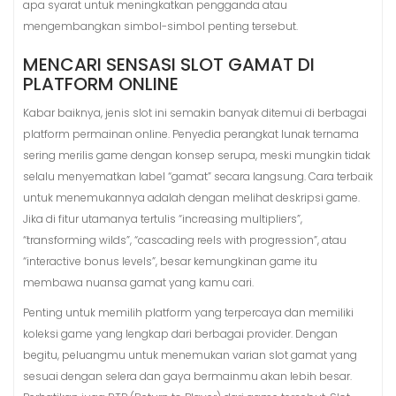
apa syarat untuk meningkatkan pengganda atau
mengembangkan simbol-simbol penting tersebut.
MENCARI SENSASI SLOT GAMAT DI
PLATFORM ONLINE
Kabar baiknya, jenis slot ini semakin banyak ditemui di berbagai
platform permainan online. Penyedia perangkat lunak ternama
sering merilis game dengan konsep serupa, meski mungkin tidak
selalu menyematkan label “gamat” secara langsung. Cara terbaik
untuk menemukannya adalah dengan melihat deskripsi game.
Jika di fitur utamanya tertulis “increasing multipliers”,
“transforming wilds”, “cascading reels with progression”, atau
“interactive bonus levels”, besar kemungkinan game itu
membawa nuansa gamat yang kamu cari.
Penting untuk memilih platform yang terpercaya dan memiliki
koleksi game yang lengkap dari berbagai provider. Dengan
begitu, peluangmu untuk menemukan varian slot gamat yang
sesuai dengan selera dan gaya bermainmu akan lebih besar.