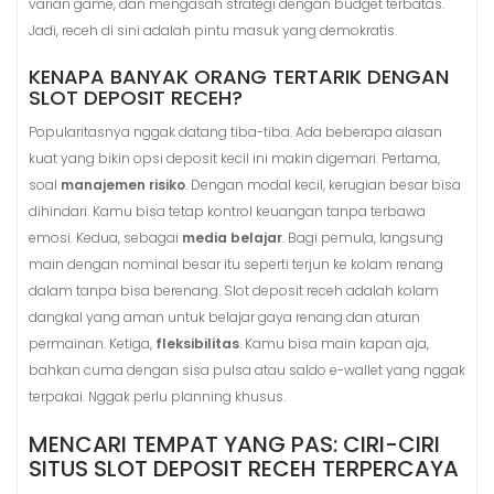
varian game, dan mengasah strategi dengan budget terbatas.
Jadi, receh di sini adalah pintu masuk yang demokratis.
KENAPA BANYAK ORANG TERTARIK DENGAN
SLOT DEPOSIT RECEH?
Popularitasnya nggak datang tiba-tiba. Ada beberapa alasan
kuat yang bikin opsi deposit kecil ini makin digemari. Pertama,
soal
manajemen risiko
. Dengan modal kecil, kerugian besar bisa
dihindari. Kamu bisa tetap kontrol keuangan tanpa terbawa
emosi. Kedua, sebagai
media belajar
. Bagi pemula, langsung
main dengan nominal besar itu seperti terjun ke kolam renang
dalam tanpa bisa berenang. Slot deposit receh adalah kolam
dangkal yang aman untuk belajar gaya renang dan aturan
permainan. Ketiga,
fleksibilitas
. Kamu bisa main kapan aja,
bahkan cuma dengan sisa pulsa atau saldo e-wallet yang nggak
terpakai. Nggak perlu planning khusus.
MENCARI TEMPAT YANG PAS: CIRI-CIRI
SITUS SLOT DEPOSIT RECEH TERPERCAYA