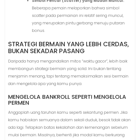
Simbol Pencar (Scatter) yang Mudah Muncul:
Beberapa pemain melaporkan bahwa simbol
scatter pada permainan ini relatif sering muncul,
yang merupakan pintu gerbang menuju putaran
bonus.
STRATEGI BERMAIN YANG LEBIH CERDAS,
BUKAN SEKADAR PASANG
Daripada hanya mengandalkan mitos “waktu gacor”, lebih baik
membangun strategi bermain yang solid. Ini bukan tentang
menjamin menang, tapi tentang memaksimalkan sesi bermain
dan mengelola apa yang kamu punya.
MENGELOLA BANKROLL SEPERTI MENGELOLA
PERMEN
Anggaplah uang taruhan kamu seperti sekantung permen. Jika
kamu habiskan semuanya dalam sekali duduk, besok tidak akan
ada lagi. Tetapkan batas kekalahan dan kemenangan sebelum
mulai bermain. Misalnya, berhenti jika modal kamu berkurang