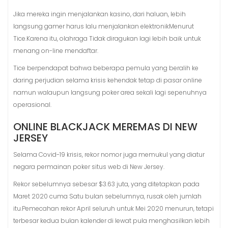
Jika mereka ingin menjalankan kasino, dari haluan, lebih
langsung gamer harus lalu menjalankan elektronikMenurut
Tice.Karena itu, olahraga Tidak diragukan lagi lebih baik untuk
menang on-line mendaftar.
Tice berpendapat bahwa beberapa pemula yang beralih ke
daring perjudian selama krisis kehendak tetap di pasar online
namun walaupun langsung poker area sekali lagi sepenuhnya
operasional.
ONLINE BLACKJACK MEREMAS DI NEW
JERSEY
Selama Covid-19 krisis, rekor nomor juga memukul yang diatur
negara permainan poker situs web di New Jersey.
Rekor sebelumnya sebesar $3.63 juta, yang ditetapkan pada
Maret 2020 cuma Satu bulan sebelumnya, rusak oleh jumlah
itu.Pemecahan rekor April seluruh untuk Mei 2020 menurun, tetapi
terbesar kedua bulan kalender di lewat pula menghasilkan lebih