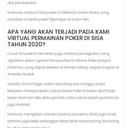
dari pendapatan.
Holloway meliput Partypoker Us Network Online Series, yang
disiarkan di pesta poker Njjaringan di bulan Mei.
APA YANG AKAN TERJADI PADA KAMI
VIRTUAL PERMAINAN POKER DI SISA
TAHUN 2020?
Covid-19 epidemi demikian juga melihat peningkatan yang
signifikan dalam gamer transportasi Di Global Poker jackpot
halaman, yang dapat diakses di hampir setiap negara bagian di
Amerika Serikat.
Sunday Scrimmage, sistem berulang dua minggu acara,
tetapkan mengarsipkan untuk Global Poker di bulan April.Pada
bulan April dan Mei, dolar gim lalu lintas sama sekali sportsbook
juga meroket.
Holloway mengklaim bahwa selama pandemi, tidak juga novel
pemain juga tidak pelanggan tetap telah berbondong-bondong
ke situs web kasino situs.