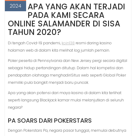
APA YANG AKAN TERJADI
2024
PADA KAMI SECARA
ONLINE SALAMANDER DI SISA
TAHUN 2020?
Di tengah Covid-19 pandemi,
koin138
resmi daring kasino
halaman web di dalam kita melihat log jumlah pemain.
Poker peserta di Pennsylvania dan New Jersey pergi secara digital
sebagai hidup pertandingan ditutup. Dalam hal kompetisi dan
pendapatan olahraga menghadiriSitus web seperti Global Poker
memiliki pula bangkit menjadi baru puncak.
Apa yang akan potensi dari maya kasino di dalam kita terlihat
seperti langsung Blackjack kamar mulai melanjutkan di seluruh
negara?
PA SOARS DARI POKERSTARS
Dengan Pokerstars Pa, negara pasar tunggal, memulai debutnya