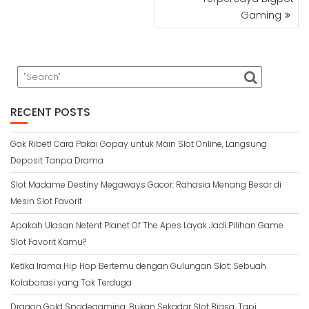
Gaming
RECENT POSTS
Gak Ribet! Cara Pakai Gopay untuk Main Slot Online, Langsung
Deposit Tanpa Drama
Slot Madame Destiny Megaways Gacor: Rahasia Menang Besar di
Mesin Slot Favorit
Apakah Ulasan Netent Planet Of The Apes Layak Jadi Pilihan Game
Slot Favorit Kamu?
Ketika Irama Hip Hop Bertemu dengan Gulungan Slot: Sebuah
Kolaborasi yang Tak Terduga
Dragon Gold Spadegaming: Bukan Sekadar Slot Biasa, Tapi