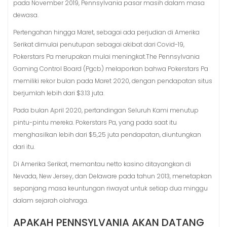
pada November 2019, Pennsylvania pasar masih dalam masa
dewasa.
Pertengahan hingga Maret, sebagai ada perjudian di Amerika
Serikat dimulai penutupan sebagai akibat dari Covid-19,
Pokerstars Pa merupakan mulai meningkat.The Pennsylvania
Gaming Control Board (Pgcb) melaporkan bahwa Pokerstars Pa
memiliki rekor bulan pada Maret 2020, dengan pendapatan situs
berjumlah lebih dari $3.13 juta.
Pada bulan April 2020, pertandingan Seluruh Kami menutup
pintu-pintu mereka. Pokerstars Pa, yang pada saat itu
menghasilkan lebih dari $5,25 juta pendapatan, diuntungkan
dari itu.
Di Amerika Serikat, memantau netto kasino ditayangkan di
Nevada, New Jersey, dan Delaware pada tahun 2013, menetapkan
sepanjang masa keuntungan riwayat untuk setiap dua minggu
dalam sejarah olahraga.
APAKAH PENNSYLVANIA AKAN DATANG