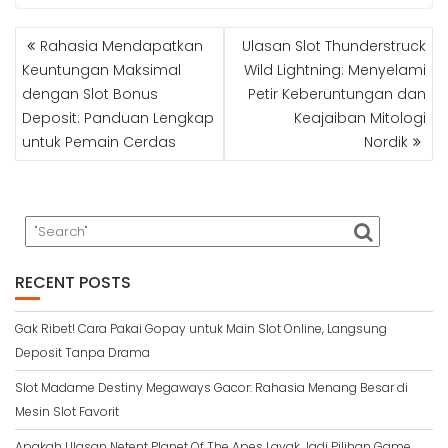
POST
Rahasia Mendapatkan
Ulasan Slot Thunderstruck
NAVIGATION
Keuntungan Maksimal
Wild Lightning: Menyelami
dengan Slot Bonus
Petir Keberuntungan dan
Deposit: Panduan Lengkap
Keajaiban Mitologi
untuk Pemain Cerdas
Nordik
RECENT POSTS
Gak Ribet! Cara Pakai Gopay untuk Main Slot Online, Langsung
Deposit Tanpa Drama
Slot Madame Destiny Megaways Gacor: Rahasia Menang Besar di
Mesin Slot Favorit
Apakah Ulasan Netent Planet Of The Apes Layak Jadi Pilihan Game