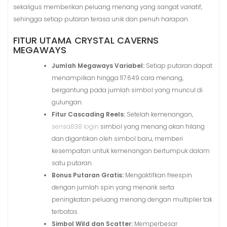
sekaligus memberikan peluang menang yang sangat variatif,
sehingga setiap putaran terasa unik dan penuh harapan.
FITUR UTAMA CRYSTAL CAVERNS
MEGAWAYS
Jumlah Megaways Variabel:
Setiap putaran dapat
menampilkan hingga 117.649 cara menang,
bergantung pada jumlah simbol yang muncul di
gulungan.
Fitur Cascading Reels:
Setelah kemenangan,
sensa838 login
simbol yang menang akan hilang
dan digantikan oleh simbol baru, memberi
kesempatan untuk kemenangan bertumpuk dalam
satu putaran.
Bonus Putaran Gratis:
Mengaktifkan freespin
dengan jumlah spin yang menarik serta
peningkatan peluang menang dengan multiplier tak
terbatas.
Simbol Wild dan Scatter:
Memperbesar