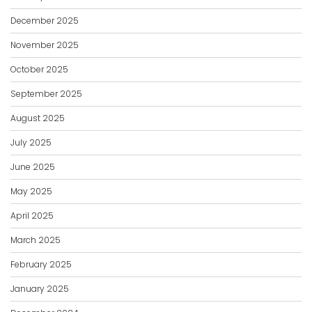
December 2025
November 2025
October 2025
September 2025
August 2025
July 2025
June 2025
May 2025
April 2025
March 2025
February 2025
January 2025