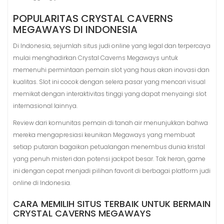
POPULARITAS CRYSTAL CAVERNS
MEGAWAYS DI INDONESIA
Di Indonesia, sejumlah situs judi online yang legal dan terpercaya
mulai menghadirkan Crystal Caverns Megaways untuk
memenuhi permintaan pemain slot yang haus akan inovasi dan
kualitas. Slot ini cocok dengan selera pasar yang mencari visual
memikat dengan interaktivitas tinggi yang dapat menyaingi slot
internasional lainnya.
Review dari komunitas pemain di tanah air menunjukkan bahwa
mereka mengapresiasi keunikan Megaways yang membuat
setiap putaran bagaikan petualangan menembus dunia kristal
yang penuh misteri dan potensi jackpot besar. Tak heran, game
ini dengan cepat menjadi pilihan favorit di berbagai platform judi
online di Indonesia.
CARA MEMILIH SITUS TERBAIK UNTUK BERMAIN
CRYSTAL CAVERNS MEGAWAYS