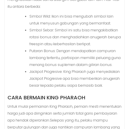
itu antara berbeda:
Simbol Wild: Ikon ini bisa mengubah simbol lain
untuk menyusun gabungan yang bermanfaat.
Simbol Sebar: Simbol ini satu bisa mengakibatkan
rotasi bonus dan menghadiahkan anugerah berupa
freespin atau keberhasilan berlipat.
Putaran Bonus: Dengan mendapatkan campuran
lambang tertentu, partisipan memiliki peluang guna
menang bonus suplemen dalam giliran bonus.
Jackpot Progresive: King Pharaoh juga menyediakan
Jackpot Progresive apa bisa memberikan anugerah
besar kepada pelaku siapa bernasib baik.
CARA BERMAIN KING PHARAOH
Untuk mulai permainan King Pharaoh, pemain mesti menentukan
harga judi apa diinginkan serta jumlah total garis pembayaran
apa hendak diperankan.Selepas yang itu, pelaku mampu
berputar gulungan dan juga nantikan campuran lambang yang