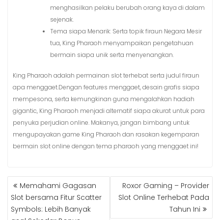
menghasilkan pelaku berubah orang kaya di dalam
sejenak.
Tema siapa Menarik: Serta topik firaun Negara Mesir
tua, King Pharaoh menyampaikan pengetahuan
bermain siapa unik serta menyenangkan.
King Pharaoh adalah permainan slot terhebat serta judul firaun
apa menggaet.Dengan features menggaet, desain grafis siapa
mempesona, serta kemungkinan guna mengalahkan hadiah
gigantic, King Pharaoh menjadi alternatif siapa akurat untuk para
penyuka perjudian online. Makanya, jangan bimbang untuk
mengupayakan game King Pharaoh dan rasakan kegemparan
bermain slot online dengan tema pharaoh yang menggaet ini!
POST
Memahami Gagasan
Roxor Gaming – Provider
NAVIGATION
Slot bersama Fitur Scatter
Slot Online Terhebat Pada
Symbols: Lebih Banyak
Tahun Ini