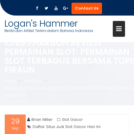
Contact Us
Skip
Logan's Hammer
to
Berita dan Artikel Terkini dalam Bahasa Indonesia
content
KING PHARAOH REVIEW
PERMAINAN SLOT: PERMAINAN
SLOT TERBAGUS BERSAMA TOPI
FIRAUN
Home
Slot Gacor
King Pharaoh Review Permainan Slot: Permainan Slot Terbagus bersam
Topik Firaun
29
Brian Miller
Slot Gacor
Daftar Situs Judi Slot Gacor Hari Ini
Sep