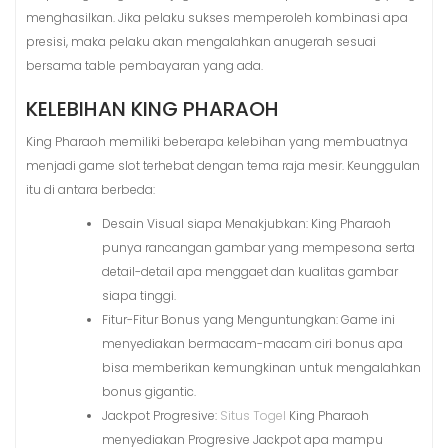
menghasilkan. Jika pelaku sukses memperoleh kombinasi apa
presisi, maka pelaku akan mengalahkan anugerah sesuai
bersama table pembayaran yang ada.
KELEBIHAN KING PHARAOH
King Pharaoh memiliki beberapa kelebihan yang membuatnya
menjadi game slot terhebat dengan tema raja mesir. Keunggulan
itu di antara berbeda:
Desain Visual siapa Menakjubkan: King Pharaoh
punya rancangan gambar yang mempesona serta
detail-detail apa menggaet dan kualitas gambar
siapa tinggi.
Fitur-Fitur Bonus yang Menguntungkan: Game ini
menyediakan bermacam-macam ciri bonus apa
bisa memberikan kemungkinan untuk mengalahkan
bonus gigantic.
Jackpot Progresive:
Situs Togel
King Pharaoh
menyediakan Progresive Jackpot apa mampu