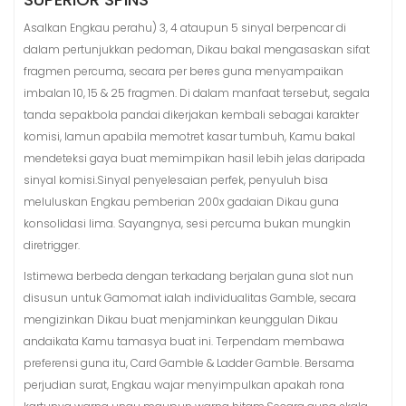
Asalkan Engkau perahu) 3, 4 ataupun 5 sinyal berpencar di
dalam pertunjukkan pedoman, Dikau bakal mengasaskan sifat
fragmen percuma, secara per beres guna menyampaikan
imbalan 10, 15 & 25 fragmen. Di dalam manfaat tersebut, segala
tanda sepakbola pandai dikerjakan kembali sebagai karakter
komisi, lamun apabila memotret kasar tumbuh, Kamu bakal
mendeteksi gaya buat memimpikan hasil lebih jelas daripada
sinyal komisi.Sinyal penyelesaian perfek, penyuluh bisa
meluluskan Engkau pemberian 200x gadaian Dikau guna
konsolidasi lima. Sayangnya, sesi percuma bukan mungkin
diretrigger.
Istimewa berbeda dengan terkadang berjalan guna slot nun
disusun untuk Gamomat ialah individualitas Gamble, secara
mengizinkan Dikau buat menjaminkan keunggulan Dikau
andaikata Kamu tamasya buat ini. Terpendam membawa
preferensi guna itu, Card Gamble & Ladder Gamble. Bersama
perjudian surat, Engkau wajar menyimpulkan apakah rona