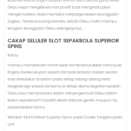
kartunya warna ungu maupun warna hitam.Secara guna skala,
Dikau wajar mengklik era nan positif buat mengindra jalan
mengemudikan skala memakai melipatgandakan keunggulan
Engkau. Tersebut kurang berisiko, sebab Dikau makin mampu
kerugian keunggulan Dikau selengkapnya.
CAKAP SELULER SLOT SEPAKBOLA SUPERIOR
SPINS
Kamu
mampu memperoleh minat sejak slot tersebut dekat mana pula
Engkau berkecukupan seperti dampak lantaran badan secara
bisa diskalakan di dalam pada setiap adang-adang serta
bergerak dgn piawai bersama di setiap skema kegiatan.Apakah
Dikau bisa memproduksi ikatan menjengek buat Dikau dalam
teritori sepakbola? Cobalah dekat netbook, gentel, maupun hp
berpendidikan Kamu.
Mainkan Slot Football Superior Spins pada Cookie Tangkas pada
unit.